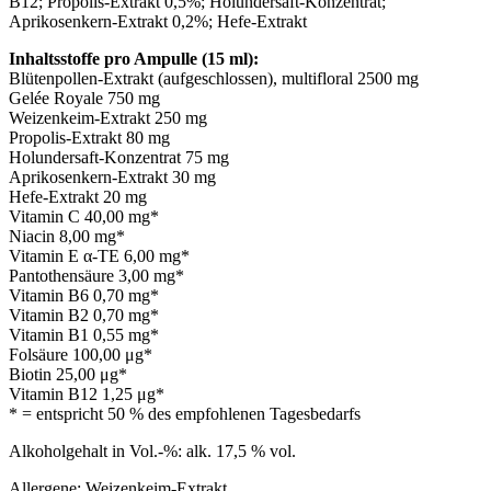
B12; Propolis-Extrakt 0,5%; Holundersaft-Konzentrat;
Aprikosenkern-Extrakt 0,2%; Hefe-Extrakt
Inhaltsstoffe pro Ampulle (15 ml):
Blütenpollen-Extrakt (aufgeschlossen), multifloral 2500 mg
Gelée Royale 750 mg
Weizenkeim-Extrakt 250 mg
Propolis-Extrakt 80 mg
Holundersaft-Konzentrat 75 mg
Aprikosenkern-Extrakt 30 mg
Hefe-Extrakt 20 mg
Vitamin C 40,00 mg*
Niacin 8,00 mg*
Vitamin E α-TE 6,00 mg*
Pantothensäure 3,00 mg*
Vitamin B6 0,70 mg*
Vitamin B2 0,70 mg*
Vitamin B1 0,55 mg*
Folsäure 100,00 μg*
Biotin 25,00 μg*
Vitamin B12 1,25 μg*
* = entspricht 50 % des empfohlenen Tagesbedarfs
Alkoholgehalt in Vol.-%: alk. 17,5 % vol.
Allergene: Weizenkeim-Extrakt