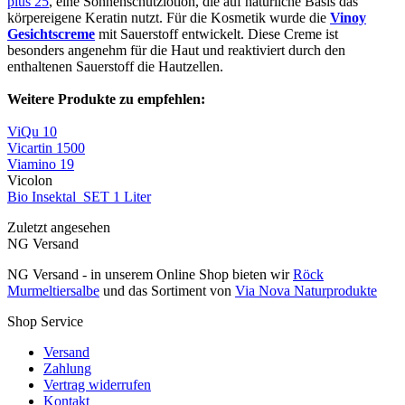
plus 25
, eine Sonnenschutzlotion, die auf natürliche Basis das
körpereigene Keratin nutzt. Für die Kosmetik wurde die
Vinoy
Gesichtscreme
mit Sauerstoff entwickelt. Diese Creme ist
besonders angenehm für die Haut und reaktiviert durch den
enthaltenen Sauerstoff die Hautzellen.
Weitere Produkte zu empfehlen:
ViQu 10
Vicartin 1500
Viamino 19
Vicolon
Bio Insektal SET 1 Liter
Zuletzt angesehen
NG Versand
NG Versand - in unserem Online Shop bieten wir
Röck
Murmeltiersalbe
und das Sortiment von
Via Nova Naturprodukte
Shop Service
Versand
Zahlung
Vertrag widerrufen
Kontakt