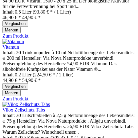
54,90 EUR Vicartin 1500 - 20 x 25 ml Der biologische Aktivator
für die Fettverbrennung bei Sport und...
Inhalt
0.5 Liter
(93,80 € * / 1 Liter)
46,90 € *
49,90 € *
Vergleichen
Merken
Zum Produkt
Vitamun
Inhalt: 20 Trinkampullen à 10 ml Nettofüllmenge des Lebensmittels:
℮ 200 ml Hersteller: Via Nova Naturprodukte unverbindl.
Preisempfehlung des Herstellers: 54,90 EUR Vitamun Das
alkoholfreie Kraftpaket aus der Natur Vitamun ®...
Inhalt
0.2 Liter
(224,50 € * / 1 Liter)
44,90 € *
54,90 € *
Vergleichen
Merken
Zum Produkt
Vilox Zellschutz Tabs
Inhalt: 30 Lutschtabletten à 2,5 g Nettofüllmenge des Lebensmittels:
℮ 75 g Hersteller: Via Nova Naturprodukte , Allgäu unverbindl.
Preisempfehlung des Herstellers: 26,90 EUR Vilox Zellschutz Tabs
Warum Zellschutz? Wie schnell unser...
Inhalt
0.075 Kilogramm
(305,33 € * / 1 Kilogramm)