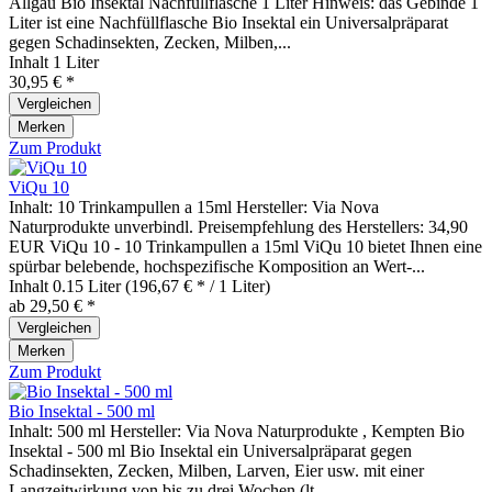
Allgäu Bio Insektal Nachfüllflasche 1 Liter Hinweis: das Gebinde 1
Liter ist eine Nachfüllflasche Bio Insektal ein Universalpräparat
gegen Schadinsekten, Zecken, Milben,...
Inhalt
1 Liter
30,95 € *
Vergleichen
Merken
Zum Produkt
ViQu 10
Inhalt: 10 Trinkampullen a 15ml Hersteller: Via Nova
Naturprodukte unverbindl. Preisempfehlung des Herstellers: 34,90
EUR ViQu 10 - 10 Trinkampullen a 15ml ViQu 10 bietet Ihnen eine
spürbar belebende, hochspezifische Komposition an Wert-...
Inhalt
0.15 Liter
(196,67 € * / 1 Liter)
ab 29,50 € *
Vergleichen
Merken
Zum Produkt
Bio Insektal - 500 ml
Inhalt: 500 ml Hersteller: Via Nova Naturprodukte , Kempten Bio
Insektal - 500 ml Bio Insektal ein Universalpräparat gegen
Schadinsekten, Zecken, Milben, Larven, Eier usw. mit einer
Langzeitwirkung von bis zu drei Wochen (lt....