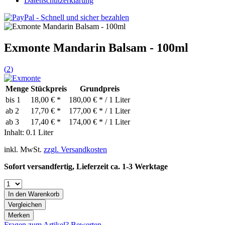
Datenschutzerklärung
Exmonte Mandarin Balsam - 100ml
(
2
)
Menge
Stückpreis
Grundpreis
bis
1
18,00 € *
180,00 € * / 1 Liter
ab
2
17,70 € *
177,00 € * / 1 Liter
ab
3
17,40 € *
174,00 € * / 1 Liter
Inhalt:
0.1 Liter
inkl. MwSt.
zzgl. Versandkosten
Sofort versandfertig, Lieferzeit ca. 1-3 Werktage
In den
Warenkorb
Vergleichen
Merken
Fragen zum Artikel?
Bewerten