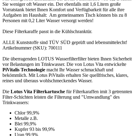
Sie weniger oft Wasser ein. Der ebenfalls mit 1,6 Litern große
Vorratstank bietet Ihnen Komfort und Verfügbarkeit für alle ihre
Aufgaben im Haushalt: Am gemeinsamen Tisch können bis zu 8
Personen mit 0,2 Liter Wasser versorgt werden!
Diese Filterkaraffe passt in die Kühlschranktür.
ALLE Kunststoffe sind TÜV SÜD geprüft und lebensmittelecht!
Artikelnummer (SKU):
700111
Die überragenden LOTUS Wasserfilterfilter bieten Ihnen Sicherheit
vor Belastungen im Trinkwasser. Die von Lotus Vita entwickelte
PiVitalis Technologie
macht Ihr Wasser schmackhaft und
bekömmlich. Mit Lotus PiVitalis erhalten Sie quellfrisches, klares,
reines und überaus wohlschmeckendes Wasser.
Die
Lotus Vita Filterkartusche
für Filterkaraffen imit 3 getrennten
Filter-Schichten leisten die Filterung und "Umwandlung" des
Trinkwassers:
Chlor 99,9%
Metalle z.B.
Blei 99,9%
Kupfer 93 bis 99,9%
Uran 99,9%